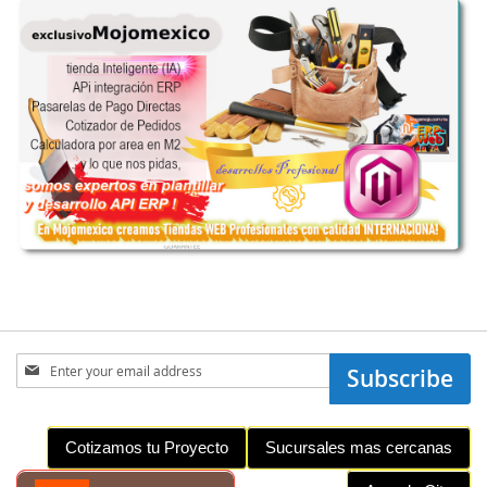
Sign
Subscribe
Up
for
Our
Cotizamos tu Proyecto
Sucursales mas cercanas
Newsletter: