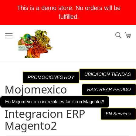
This is a demo store. No orders will be
fulfilled.
Skip
Sear
My
to
Content
UBICACION TIENDAS
PROMOCIONES HOY
Mojomexico
RASTREAR PEDIDO
En Mojomexico lo increible es fàcil con Magento2!
Integracion ERP
EN Services
Magento2