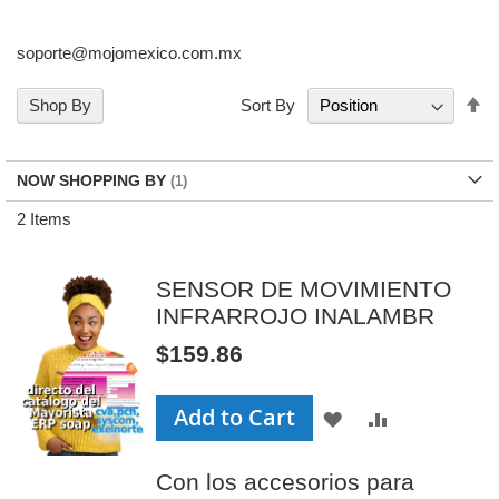
soporte@mojomexico.com.mx
Se
Shop By
Sort By
De
Di
NOW SHOPPING BY
2
Items
SENSOR DE MOVIMIENTO
INFRARROJO INALAMBR
$159.86
Add to Cart
ADD
ADD
TO
TO
Con los accesorios para
WISH
COMPAR