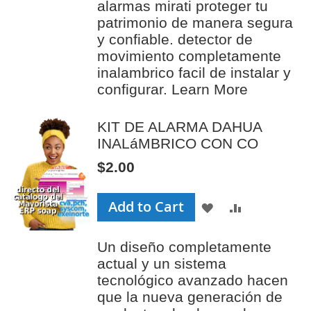
alarmas mirati proteger tu
LIST
patrimonio de manera segura
y confiable. detector de
movimiento completamente
inalambrico facil de instalar y
configurar.
Learn More
KIT DE ALARMA DAHUA
INALáMBRICO CON CO
$2.00
Add to Cart
ADD
ADD
TO
TO
Un diseño completamente
WISH
COMPAR
actual y un sistema
LIST
tecnológico avanzado hacen
que la nueva generación de