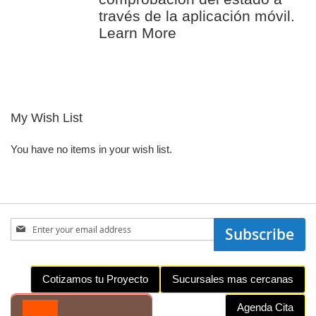
través de la aplicación móvil.
Learn More
My Wish List
You have no items in your wish list.
Sign
Subscribe
Up
for
Our
Cotizamos tu Proyecto
Sucursales mas cercanas
Newsletter:
Agenda Cita