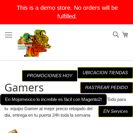
This is a demo store. No orders will be
fulfilled.
Skip
Sear
My
to
Content
UBICACION TIENDAS
PROMOCIONES HOY
Gamers
RASTREAR PEDIDO
En Mojomexico lo increible es fàcil con Magento2!
Todo para
tu equipo Gamer al mejor precio rebajado del
EN Services
dia, entrega en tu puerta 24h toda la semana