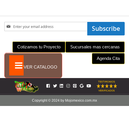
Sign
Subscribe
Up
for
Our
Cotizamos tu Proyecto
Sucursales mas cercanas
Newsletter:
Agenda Cita
VER CATALOGO
Copyright © 2024 by Mojomexico.com.mx