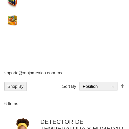
soporte@mojomexico.com.mx
Se
Shop By
Sort By
De
Di
6
Items
DETECTOR DE
TEMPERATURA Y HUMEDAD