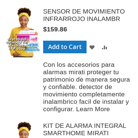
SENSOR DE MOVIMIENTO
INFRARROJO INALAMBR
$159.86
Add to Cart
ADD
ADD
TO
TO
Con los accesorios para
WISH
COMPAR
alarmas mirati proteger tu
LIST
patrimonio de manera segura
y confiable. detector de
movimiento completamente
inalambrico facil de instalar y
configurar.
Learn More
KIT DE ALARMA INTEGRAL
SMARTHOME MIRATI