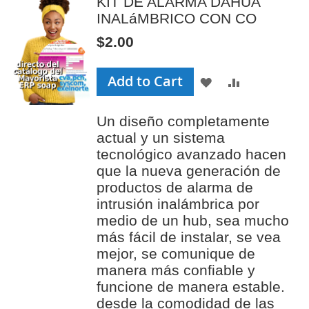
KIT DE ALARMA DAHUA
INALáMBRICO CON CO
$2.00
Add to Cart
ADD
ADD
TO
TO
Un diseño completamente
WISH
COMPAR
actual y un sistema
LIST
tecnológico avanzado hacen
que la nueva generación de
productos de alarma de
intrusión inalámbrica por
medio de un hub, sea mucho
más fácil de instalar, se vea
mejor, se comunique de
manera más confiable y
funcione de manera estable.
desde la comodidad de las