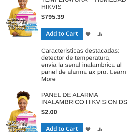
HIKVIS
$795.39
Add to Cart
ADD
ADD
TO
TO
Caracteristicas destacadas:
WISH
COMPAR
detector de temperatura,
LIST
envia la señal inalambrica al
panel de alarma ax pro.
Learn
More
PANEL DE ALARMA
INALAMBRICO HIKVISION DS
$2.00
Add to Cart
ADD
ADD