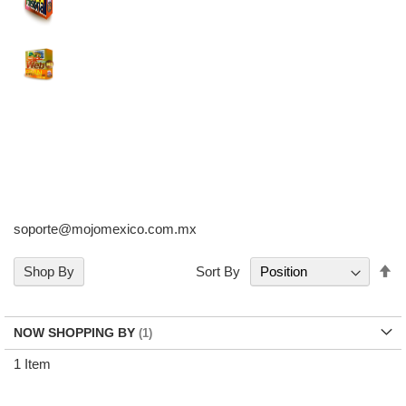
soporte@mojomexico.com.mx
Se
Shop By
Sort By
De
Di
NOW SHOPPING BY
1
Item