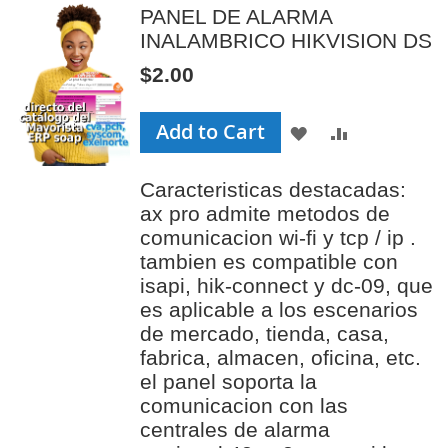
PANEL DE ALARMA
INALAMBRICO HIKVISION DS
$2.00
Add to Cart
ADD
ADD
TO
TO
Caracteristicas destacadas:
WISH
COMPAR
ax pro admite metodos de
LIST
comunicacion wi-fi y tcp / ip .
tambien es compatible con
isapi, hik-connect y dc-09, que
es aplicable a los escenarios
de mercado, tienda, casa,
fabrica, almacen, oficina, etc.
el panel soporta la
comunicacion con las
centrales de alarma